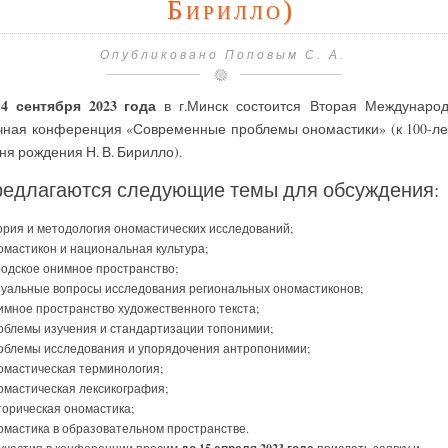
Бирилло)
Опубликовано Поповым С. А.
14 сентября 2023 года
в г.Минск состоится Вторая Междунаро
чная конференция «Современные проблемы ономастики» (к 100-л
ня рождения Н. В. Бирилло).
едлагаются следующие темы для обсуждения:
ория и методология ономастических исследований;
омастикон и национальная культура;
родское онимное пространство;
туальные вопросы исследования региональных ономастиконов;
имное пространство художественного текста;
облемы изучения и стандартизации топонимии;
облемы исследования и упорядочения антропонимии;
омастическая терминология;
омастическая лексикография;
торическая ономастика;
омастика в образовательном пространстве.