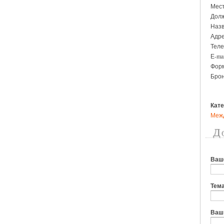
Мес
Долж
Назв
Адре
Теле
Е-mai
Форм
Брон
Кате
Меж
Д
Ваш
Тем
Ваш