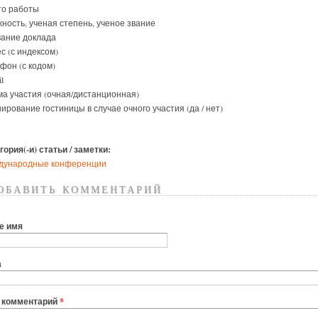
то работы
ность, ученая степень, ученое звание
ание доклада
с (с индексом)
фон (с кодом)
l
а участия (очная/дистанционная)
ирование гостиницы в случае очного участия (да / нет)
гория(-и) статьи / заметки:
дународные конференции
обавить комментарий
е имя
а
 комментарий
*