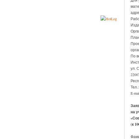
Для 
мате
адре
Рабо
Изда
Оргв
План
Прое
орга
По в
Инст
ул. С
22007
Респ
Тел.:
E-mai
Зая
на 
«Со
(к 1
Фами