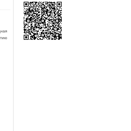
дная
етию