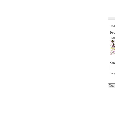
CA
Этот
пре
Как
Введ