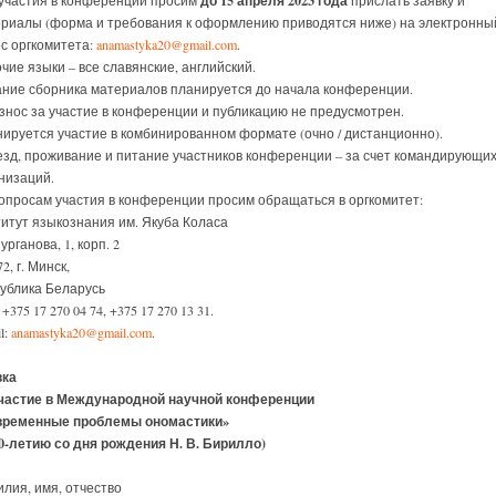
до 15 апреля 2023 года
участия в конференции просим
прислать заявку и
риалы (форма и требования к оформлению приводятся ниже) на электронны
с оргкомитета:
anamastyka20@gmail.com
.
чие языки – все славянские, английский.
ние сборника материалов планируется до начала конференции.
знос за участие в конференции и публикацию не предусмотрен.
ируется участие в комбинированном формате (очно / дистанционно).
зд, проживание и питание участников конференции – за счет командирующи
низаций.
опросам участия в конференции просим обращаться в оргкомитет:
итут языкознания им. Якуба Коласа
урганова, 1, корп. 2
2, г. Минск,
ублика Беларусь
 +375 17 270 04 74, +375 17 270 13 31.
l:
anamastyka20@gmail.com
.
вка
участие в Международной научной конференции
временные проблемы ономастики»
00-летию со дня рождения Н. В. Бирилло)
лия, имя, отчество