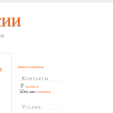
сии
ни
Имена и именины
я
Контакты
s
po@bk.ru
-
onomatolog
V-card: