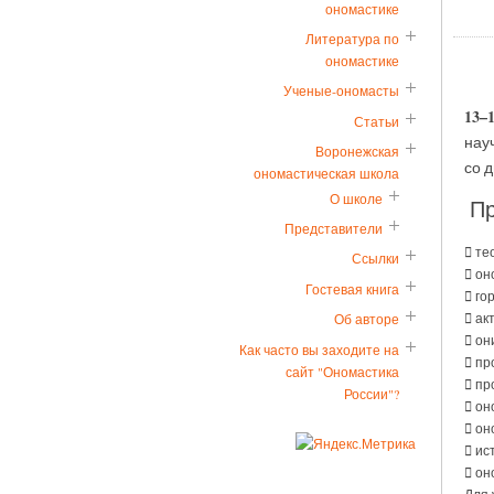
ономастике
Литература по
ономастике
Ученые-ономасты
13–
Статьи
нау
Воронежская
со д
ономастическая школа
О школе
Пр
Представители
 те
Ссылки
 он
Гостевая книга
 го
 ак
Об авторе
 он
Как часто вы заходите на
 пр
сайт "Ономастика
 пр
России"?
 он
 он
 ис
 он